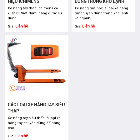
HIỆU ICHIMENS
DÙNG TRONG KHO LẠNH
Xe nâng tay thấp Ichimens có
Xe nâng tay inox là loại xe nâng
xuất xứ Việt Nam, đang được sử
tay chuyên dùng trong kho lạnh
dụng...
và ngành...
Liên hệ
Liên hệ
Giá:
Giá:
CÁC LOẠI XE NÂNG TAY SIÊU
THẤP
Xe nâng tay siêu thấp là loại xe
nâng tay chuyên dùng để nâng
các...
Liên hệ
Giá: