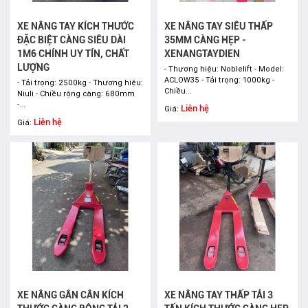
XE NÂNG TAY KÍCH THƯỚC
XE NÂNG TAY SIÊU THẤP
ĐẶC BIỆT CÀNG SIÊU DÀI
35MM CÀNG HẸP -
1M6 CHÍNH UY TÍN, CHẤT
XENANGTAYDIEN
LƯỢNG
- Thương hiệu: Noblelift - Model:
ACLOW35 - Tải trọng: 1000kg -
- Tải trọng: 2500kg - Thương hiệu:
Chiều...
Niuli - Chiều rộng càng: 680mm
-...
Liên hệ
Giá:
Liên hệ
Giá:
XE NÂNG GẮN CÂN KÍCH
XE NÂNG TAY THẤP TẢI 3