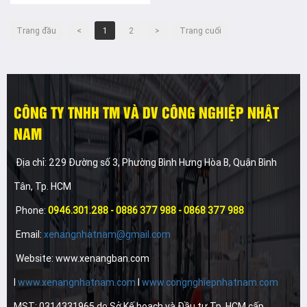
Trang đầu
<
1
2
>
Trang cuối
CÔNG TY TNHH TM VÀ DV CÔNG NGHIỆP NHẬT
NAM
Địa chỉ: 229 Đường số 3, Phường Bình Hưng Hòa B, Quận Bình
Tân, Tp. HCM
Phone:
0946.301.288 - 0886 377 988 - 0868 377 988
Email:
xenangnhatnam@gmail.com
Website: www.xenangban.com
I
www.xenangnhatnam.com
I
www.congnghiepnhatnam.com
MST: 0314331965 do Sở Kế hoạch và Đầu tư Tp. HCM cấp