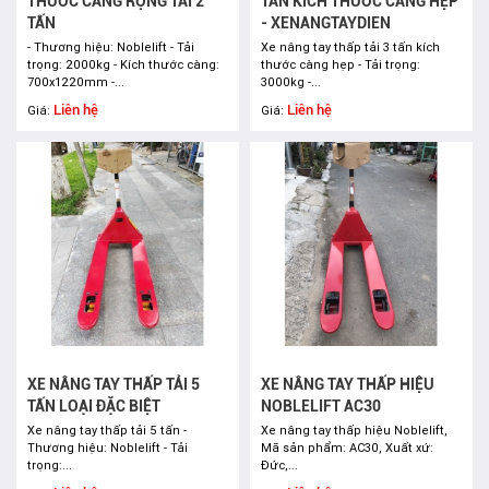
THƯỚC CÀNG RỘNG TẢI 2
TẤN KÍCH THƯỚC CÀNG HẸP
TẤN
- XENANGTAYDIEN
- Thương hiệu: Noblelift - Tải
Xe nâng tay thấp tải 3 tấn kích
trọng: 2000kg - Kích thước càng:
thước càng hẹp - Tải trọng:
700x1220mm -...
3000kg -...
Liên hệ
Liên hệ
Giá:
Giá:
XE NÂNG TAY THẤP TẢI 5
XE NÂNG TAY THẤP HIỆU
TẤN LOẠI ĐẶC BIỆT
NOBLELIFT AC30
Xe nâng tay thấp tải 5 tấn -
Xe nâng tay thấp hiệu Noblelift,
Thương hiệu: Noblelift - Tải
Mã sản phẩm: AC30, Xuất xứ:
trọng:...
Đức,...